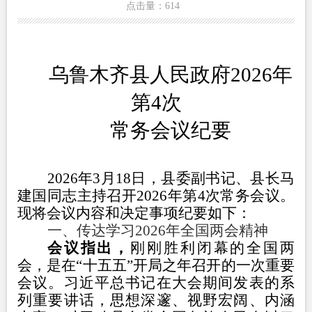
点击量：
614
乌鲁木齐县人民政府
202
6
年
第
4
次
常务会议纪要
202
6
年
3
月
18
日
，
县委副书记、县长马
建国同志
主持召开
202
6
年第
4
次常务会议。
现将会议
内容和决定事项
纪要如下：
一
、
传达学习
2026
年全国两会精神
会议指出，
刚刚胜利闭幕的全国两
会，是在
“十五五”开局之年召开的一次重要
会议。习近平总书记在大会期间发表的系
列重要讲话，思想深邃、视野宏阔、内涵