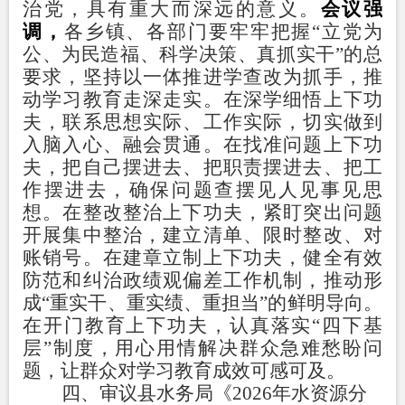
治党，具有重大而深远的意义。
会议强
调，
各乡镇、各部门要牢牢把握
“立党为
公、为民造福、科学决策、真抓实干”的总
要求，坚持以一体推进学查改为抓手，推
动学习教育走深走实。在深学细悟上下功
夫，联系思想实际、工作实际，切实做到
入脑入心、融会贯通。在找准问题上下功
夫，把自己摆进去、把职责摆进去、把工
作摆进去，确保问题查摆见人见事见思
想。在整改整治上下功夫，紧盯突出问题
开展集中整治，建立清单、限时整改、对
账销号。在建章立制上下功夫，健全有效
防范和纠治政绩观偏差工作机制，推动形
成“重实干、重实绩、重担当”的鲜明导向。
在开门教育上下功夫，认真落实“四下基
层”制度，用心用情解决群众急难愁盼问
题，让群众对学习教育成效可感可及。
四
、审议
县
水务局《
2026
年水资源分