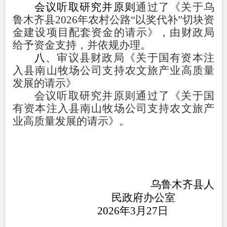
会议
听取
研究并原则
通过了《关于乌
鲁木齐县
2026
年农村公路
“以奖代补”切块资
金建设项目配套资金的请示》
，
由财政局
给予资金支持，并依规办理。
八
、
审议县财政局《关于国有资本注
入县南山牧场公司支持农文旅产业高质量
发展的请示》
会议
听取
研究并原则
通过了《关于国
有资本注入县南山牧场公司支持农文旅产
业高质量发展的请示》
。
乌鲁木齐县人
民政府办公室
202
6
年
3
月
27
日