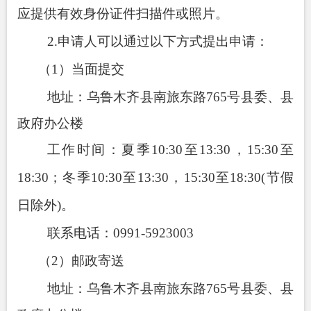
应提供有效身份证件扫描件或照片。
2.
申请人可以通过以下方式提出申请：
（
1
）当面提交
地址：乌鲁木齐县南旅东路
765
号县委、县
政府办公楼
工作时间：夏季
10:30
至
13:30
，
15:30
至
18:30
；冬季
10:30
至
13:30
，
15:30
至
18:30(
节假
日除外
)
。
联系电话：
0991-5923003
（
2
）邮政寄送
地址：
乌鲁木齐县南旅东路
765
号县委、县