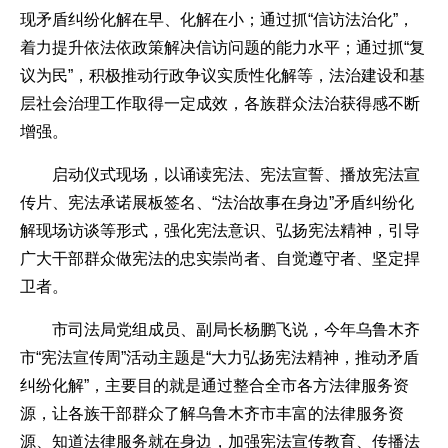
现矛盾纠纷化解在早、化解在小；通过抓“信访法治化”，
着力提升依法依政策解决信访问题的能力水平；通过抓“复
议为民”，积极推动行政争议实质性化解等，法治建设和基
层社会治理工作取得一定成效，各族群众法治获得感不断
增强。
启动仪式现场，以诵读宪法、宪法宣誓、播放宪法宣
传片、宪法承诺展板签名、“法治故事在身边”矛盾纠纷化
解现场访谈等形式，强化宪法意识、弘扬宪法精神，引导
广大干部群众做宪法的忠实崇尚者、自觉遵守者、坚定捍
卫者。
市司法局党组成员、副局长杨鹏飞说，今年乌鲁木齐
市“宪法宣传周”活动主题是“大力弘扬宪法精神，推动矛盾
纠纷化解”，主要目的就是通过整合全市各方法律服务资
源，让各族干部群众了解乌鲁木齐市丰富的法律服务资
源、知道法律服务就在身边，加强宪法宣传教育、传播法