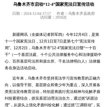
乌鲁木齐市启动“12·4”国家宪法日宣传活动
日期：2024-12-04 17:17
作者：乌鲁木齐县政府
访问量：
2958
次
新疆网讯（全媒体记者郭军鸽）今年12月4日，是第
十一个国家宪法日，12月1日至7日是第七个“宪法宣传
周”。12月2日，乌鲁木齐市“12·4”国家宪法日暨“一十百
千”（一个基层法庭、十个公共法律服务中心和法律援助中
心、百所基层司法所和派出所、千名法律明白人）法律服
务在身边活动启动。
近年来，乌鲁木齐市坚持宪法学习宣传教育的正确方
向，以领导干部、基层群众和青少年为重点，深入开展各
类宪法宣传教育活动，特别是将践行宪法精神与化解矛盾
纠纷紧密结合，抓实基层治理法治合力，通过抓“诉源治
理”，从源头上强化矛盾纠纷化解；通过抓“三调联动”，实