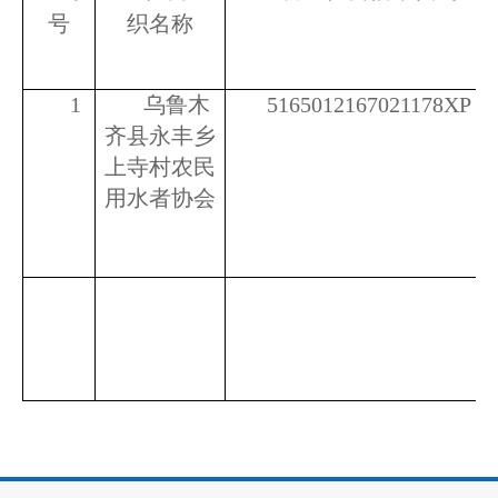
号
织名称
1
乌鲁木
5165012167021178XP
齐县永丰乡
上寺村农民
用水者协会