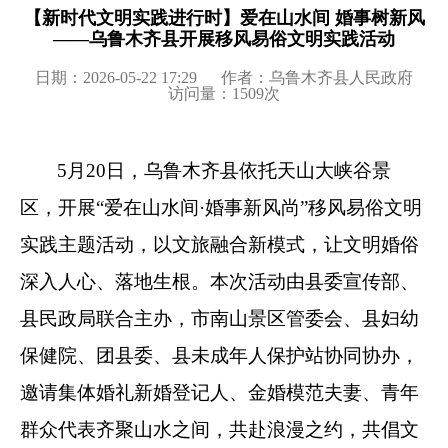
【新时代文明实践进行时】爱在山水间 婚事树新风
——乌鲁木齐县开展移风易俗文明实践活动
日期：2026-05-22 17:29
作者：乌鲁木齐县人民政府
访问量：
1509
次
5
月
20
日，乌鲁木齐县依托
天山大峡谷景
区
，开展
“
爱在山水间
·
婚事新风尚
”
移风易俗文明
实践主题活动，以文旅融合新模式，让文明婚俗
深入人心、落地生根。本次活动由县委宣传部、
县民政局联合主办，
市南山景区管委会、
县妇幼
保健院、团县委、县未成年人保护站协同协办，
邀请
集体婚礼
新婚登记人、金婚模范夫妻、青年
群众代表齐聚山水之间，共赴浪漫之约，共倡文