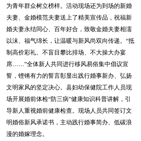
为青年群众树立榜样
。
活动现场还为到场的新婚
夫妻、金婚模范夫妻送上了精美宣传品，祝福新
婚夫妻永结同心、百年好合，致敬金婚夫妻相濡
以沫、福气绵长，让温暖与新风尚双向传递。
“
抵
制高价彩礼、不盲目攀比排场、不大操大办宴
席
……”
全体新人共同进行移风易俗集中倡议宣
誓，铿锵有力的誓言彰显出践行婚事新办、弘扬
文明家风的坚定决心。县妇幼保健院工作人员现
场开展婚前体检
“
防三病
”
健康知识科普讲解，引
导新人重视婚前健康检查。现场人员共同签订文
明婚俗新风承诺书，主动践行婚事简办、低碳浪
漫的婚嫁理念。