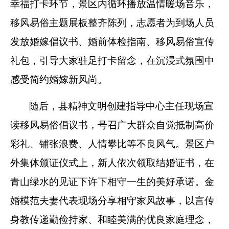
幸福打卡环节，景区内循环播放温情暖场音乐，
移风易俗主题展板整齐陈列，志愿者为到场人员
发放婚嫁倡议书、婚前体检指南、移风易俗宣传
礼包，引导大家驻足打卡留念，在沉浸式氛围中
感受简约婚嫁新风尚。
随后，县精神文明创建指导中心主任现场宣
读移风易俗倡议书，号召广大群众自觉抵制高价
彩礼、铺张浪费、人情攀比等不良风气
。
景区户
外集体颁证仪式
上，
新人依次领取结婚证书，在
青山绿水的见证下许下相守一生的美好承诺。金
婚模范夫妻代表现场分享相守家风故事，以言传
身教传递勤俭持家、和睦美满的优良家庭理念，