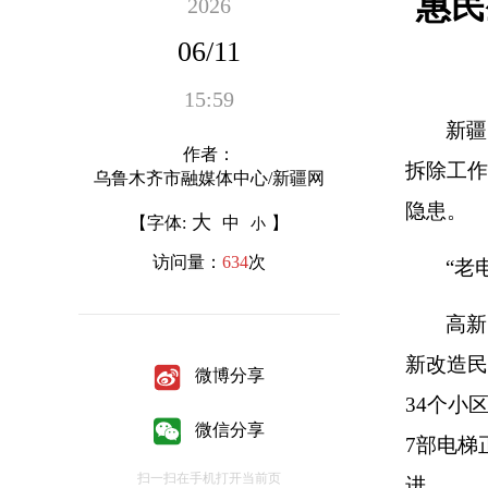
惠民
2026
06/11
15:59
新疆
作者：
拆除工作
乌鲁木齐市融媒体中心/新疆网
隐患。
大
【字体:
中
】
小
访问量：
634
次
“老
高新
新改造民
微博分享
34个小
微信分享
7部电梯
扫一扫在手机打开当前页
进。