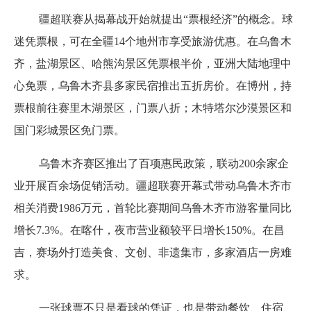
疆超联赛从揭幕战开始就提出“票根经济”的概念。球
迷凭票根，可在全疆14个地州市享受旅游优惠。在乌鲁木
齐，盐湖景区、哈熊沟景区凭票根半价，亚洲大陆地理中
心免票，乌鲁木齐县多家民宿推出五折房价。在博州，持
票根前往赛里木湖景区，门票八折；木特塔尔沙漠景区和
国门彩城景区免门票。
乌鲁木齐赛区推出了百项惠民政策，联动200余家企
业开展百余场促销活动。疆超联赛开幕式带动乌鲁木齐市
相关消费1986万元，首轮比赛期间乌鲁木齐市游客量同比
增长7.3%。在喀什，夜市营业额较平日增长150%。在昌
吉，赛场外打造美食、文创、非遗集市，多家酒店一房难
求。
一张球票不只是看球的凭证，也是带动餐饮、住宿、