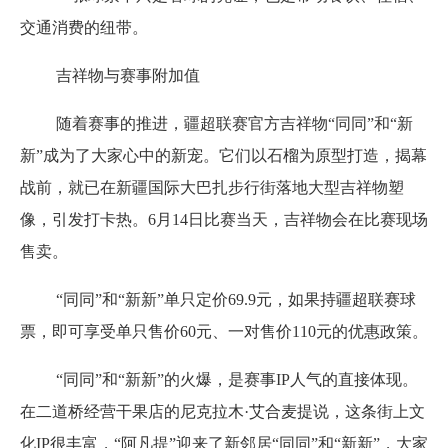
交通消费的纽带。
吉祥物与赛事附加值
随着赛事的推进，疆超联赛官方吉祥物“同同”和“新
新”成为了大家心中的新宠。它们以石榴为原型打造，揭幕
战前，就已在新疆国际大巴扎步行街落地大型吉祥物塑
像，引发打卡热。6月14日比赛当天，吉祥物会在比赛现场
售卖。
“同同”和“新新”单只定价69.9元，如果持疆超联赛球
票，即可享受单只售价60元、一对售价110元的优惠政策。
“同同”和“新新”的火爆，是赛事IP人气的直接体现。
在二道桥经营干果店的尼克拉木·艾合麦提说，这条街上文
化IP很丰富，“阿凡提”迎来了新邻居“同同”和“新新”，大家