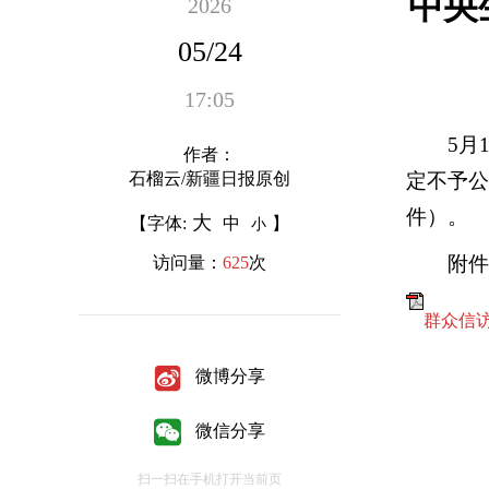
中央
2026
05/24
17:05
5月15
作者：
石榴云/新疆日报原创
定不予
件）。
大
【字体:
中
】
小
附件
访问量：
625
次
群众信
微博分享
微信分享
扫一扫在手机打开当前页