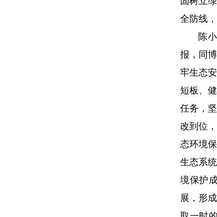
固树立
全防线，
陈
报，同
牢生态
短板、
任务，
改到位
态环境
生态系
境保护
展，形
取一时