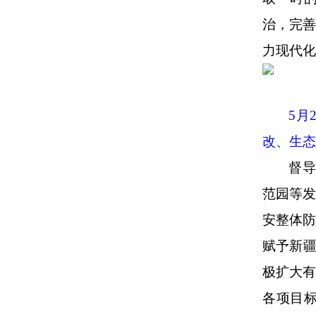
治，完
力现代化
5
月
改、生态
督导
范园等
安整体
赋予新
极扩大
各项目