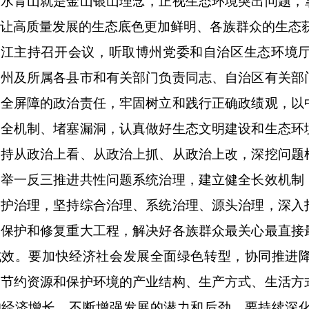
绿水青山就是金山银山理念，正视生态环境突出问题，
让高质量发展的生态底色更加鲜明、各族群众的生态
小江主持召开会议，听取博州党委和自治区生态环境
博州及所属各县市和有关部门负责同志、自治区有关部
安全屏障的政治责任，牢固树立和践行正确政绩观，以
健全机制、堵塞漏洞，认真做好生态文明建设和生态环
坚持从政治上看、从政治上抓、从政治上改，深挖问题
，举一反三推进共性问题系统治理，建立健全长效机制
保护治理，坚持综合治理、系统治理、源头治理，深入
统保护和修复重大工程，解决好各族群众最关心最直接
成效。要加快经济社会发展全面绿色转型，协同推进
成节约资源和保护环境的产业结构、生产方式、生活方
的经济增长，不断增强发展的潜力和后劲。要持续深