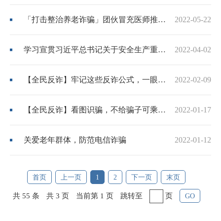
「打击整治养老诈骗」团伙冒充医师推销假药诈骗上千名老人
2022-05-22
学习宣贯习近平总书记关于安全生产重要论述专题
2022-04-02
【全民反诈】牢记这些反诈公式，一眼识破骗局！
2022-02-09
【全民反诈】看图识骗，不给骗子可乘之机
2022-01-17
关爱老年群体，防范电信诈骗
2022-01-12
首页
上一页
1
2
下一页
末页
共 55 条
共 3 页
当前第 1 页
跳转至
页
GO