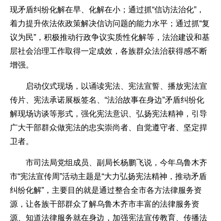
现矛盾纠纷化解在早、化解在小；通过抓“信访法治化”，
着力提升依法依政策解决信访问题的能力水平；通过抓“复
议为民”，积极推动行政争议实质性化解等，法治建设和基
层社会治理工作取得一定成效，各族群众法治获得感不断
增强。
启动仪式现场，以诵读宪法、宪法宣誓、播放宪法宣
传片、宪法承诺展板签名、“法治故事在身边”矛盾纠纷化
解现场访谈等形式，强化宪法意识、弘扬宪法精神，引导
广大干部群众做宪法的忠实崇尚者、自觉遵守者、坚定捍
卫者。
市司法局党组成员、副局长杨鹏飞说，今年乌鲁木齐
市“宪法宣传周”活动主题是“大力弘扬宪法精神，推动矛盾
纠纷化解”，主要目的就是通过整合全市各方法律服务资
源，让各族干部群众了解乌鲁木齐市丰富的法律服务资
源、知道法律服务就在身边，加强宪法宣传教育、传播法