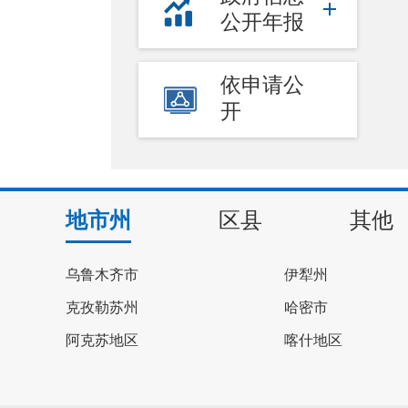
公开年报
依申请公
开
地市州
区县
其他
乌鲁木齐市
伊犁州
克孜勒苏州
哈密市
阿克苏地区
喀什地区