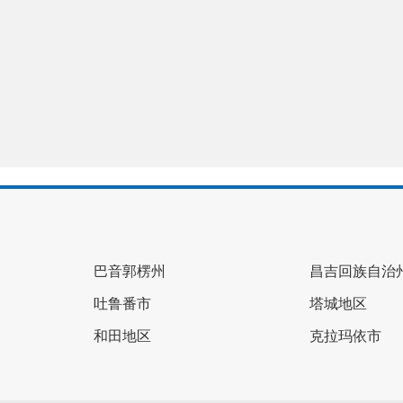
巴音郭楞州
昌吉回族自治
吐鲁番市
塔城地区
和田地区
克拉玛依市