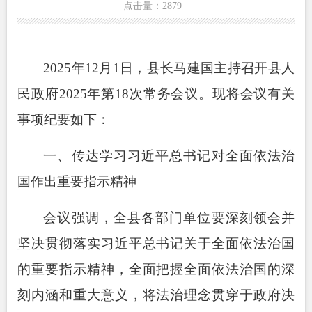
点击量：
2879
202
5
年
12
月
1
日，
县长马建国
主持召开县人
民政府
202
5
年第
18
次常务会议
。
现
将会议
有关
事项
纪要如下：
一
、
传达学习习近平总书记对全面依法治
国作出重要指示精神
会议
强调
，全县各部门单位要深刻领会并
坚决贯彻落实习近平总书记关于全面依法治国
的重要指示精神，全面把握全面依法治国的深
刻内涵和重大意义，将法治理念贯穿于政府决