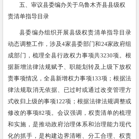
五、审议县委编办关于乌鲁木齐县县级权
责清单指导目录
县委编办组织开展县级权责清单指导目录
动态调整工作，
涉及
4
家县委部门
和
24
家政府组
成部门，梳理全县行政权力事项共
3230
项。根
据新增法律法规赋予、职能划转及上级下放权
责事项情况，全县新增权力事项
133
项；根据法
律法规取消无依据、已过时或通过改变管理方
式收归上级的事项
122
项；根据法律法规调整或
修改的事项
82
项。
会议
强调
，权责清单的梳理
和实施，是推动政府治理体系和治理能力现代
化的抓手，是构建边界清晰、分工合理、权责