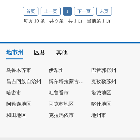
首页
上一页
1
下一页
末页
每页 10 条
共 9 条
共 1 页
当前第 1 页
地市州
区县
其他
乌鲁木齐市
伊犁州
巴音郭楞州
昌吉回族自治州
博尔塔拉蒙古自治州
克孜勒苏州
哈密市
吐鲁番市
塔城地区
阿勒泰地区
阿克苏地区
喀什地区
和田地区
克拉玛依市
地州市