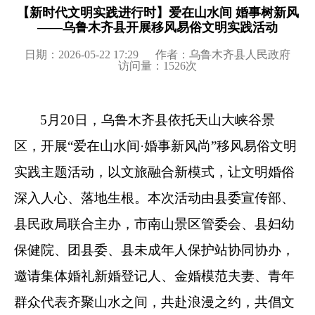
【新时代文明实践进行时】爱在山水间 婚事树新风
——乌鲁木齐县开展移风易俗文明实践活动
日期：2026-05-22 17:29
作者：乌鲁木齐县人民政府
访问量：
1526
次
5
月
20
日，乌鲁木齐县依托
天山大峡谷景
区
，开展
“
爱在山水间
·
婚事新风尚
”
移风易俗文明
实践主题活动，以文旅融合新模式，让文明婚俗
深入人心、落地生根。本次活动由县委宣传部、
县民政局联合主办，
市南山景区管委会、
县妇幼
保健院、团县委、县未成年人保护站协同协办，
邀请
集体婚礼
新婚登记人、金婚模范夫妻、青年
群众代表齐聚山水之间，共赴浪漫之约，共倡文