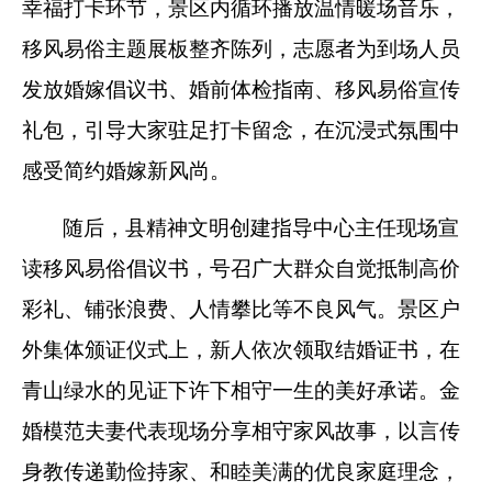
幸福打卡环节，景区内循环播放温情暖场音乐，
移风易俗主题展板整齐陈列，志愿者为到场人员
发放婚嫁倡议书、婚前体检指南、移风易俗宣传
礼包，引导大家驻足打卡留念，在沉浸式氛围中
感受简约婚嫁新风尚。
随后，县精神文明创建指导中心主任现场宣
读移风易俗倡议书，号召广大群众自觉抵制高价
彩礼、铺张浪费、人情攀比等不良风气
。
景区户
外集体颁证仪式
上，
新人依次领取结婚证书，在
青山绿水的见证下许下相守一生的美好承诺。金
婚模范夫妻代表现场分享相守家风故事，以言传
身教传递勤俭持家、和睦美满的优良家庭理念，