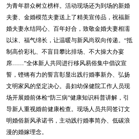
为青年群众树立榜样
。
活动现场还为到场的新婚
夫妻、金婚模范夫妻送上了精美宣传品，祝福新
婚夫妻永结同心、百年好合，致敬金婚夫妻相濡
以沫、福气绵长，让温暖与新风尚双向传递。
“
抵
制高价彩礼、不盲目攀比排场、不大操大办宴
席
……”
全体新人共同进行移风易俗集中倡议宣
誓，铿锵有力的誓言彰显出践行婚事新办、弘扬
文明家风的坚定决心。县妇幼保健院工作人员现
场开展婚前体检
“
防三病
”
健康知识科普讲解，引
导新人重视婚前健康检查。现场人员共同签订文
明婚俗新风承诺书，主动践行婚事简办、低碳浪
漫的婚嫁理念。