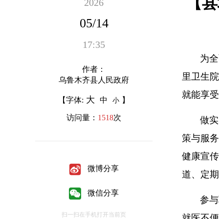
【县
2026
05/14
17:35
为全
作者：
里卫生院
乌鲁木齐县人民政府
就能享受
大
【字体:
中
】
小
访问量：
1518
次
做实
策与服务
健康宣传
微博分享
道、定期
微信分享
参与
扫一扫在手机打开当前页
就医不便