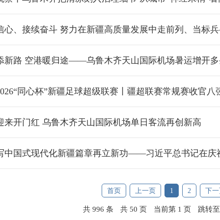
、接续奋斗 努力在新疆高质量发展中走前列、当标兵——习近平总书记在庆祝中国共产党成立105周年
添新路 空港暖归途——乌鲁木齐天山国际机场暑运增开多条
026“同心杯”新疆足球超级联赛丨疆超联赛常规赛收官八强出炉 乌鲁木齐队以北
迎来开门红 乌鲁木齐天山国际机场单日客流再创新高
中国式现代化新疆篇章再立新功——习近平总书记在庆祝中国共产党成立105周年大会
首页
上一页
1
2
下一
共 996 条
共 50 页
当前第 1 页
跳转至