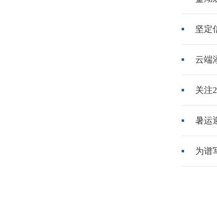
坚定信心
云端
关注2
暑运
为谱写