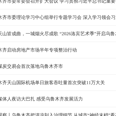
齐市委常委会召开扩大会议 学习贯彻习近平总书记重要讲话重要指示精神 安排部
齐市委理论学习中心组举行专题学习会 深入学习领会习近平党建思想 以高质量党
天山皆成曲，一城烟火尽成歌 “2026洛宾艺术季”开启乌
木齐启动房地产市场半年专项整治行动
煤炭交易会首次落地乌鲁木齐市
木齐天山国际机场单日旅客吞吐量首次突破11万大关
媒体人夜访大巴扎 感受乌鲁木齐发展活力
观察丨乌鲁木齐把清凉刻入治理细节 从城市“神经末梢”