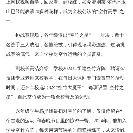
上网找视频自学，回家看、到校练，如今娜则莱·依玛木玉
山已经能表演20多种花样，成为全校公认的“空竹高手”之
一。
挑战赛现场，各年级派出“空竹之星”一一对决，数十
名选手三人成组，各施绝技，引得现场喝彩连连。这场挑
战赛的底气，来自学校对空竹运动的全员普及。
副校长高洁介绍，学校2024年组建空竹方阵，聘请杂
技团专业老师来校教学，在每日大课间专门设置空竹活动
时间，还在全校选出3名“空竹大魔王”，每班设置“空竹之
星”，自此空竹成为一项全校普及的运动。
六年级学生杨昊峰最初对空竹的了解，仅仅停留在“一
个古老的运动”和春晚节目里的惊鸿一瞥。2024年，他加入
学校空竹方阵，每天用两节课的时间坚持练习，从来没喊