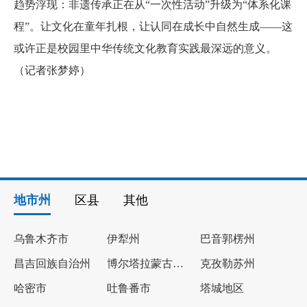
趋势浮现：非遗传承正在从“一次性活动”升级为“体系化课
程”。让文化在童年扎根，让认同在成长中自然生成——这
或许正是校园里中华传统文化教育实践最深远的意义。
（记者张梦婷）
地市州
区县
其他
乌鲁木齐市
伊犁州
巴音郭楞州
昌吉回族自治州
博尔塔拉蒙古自治州
克孜勒苏州
哈密市
吐鲁番市
塔城地区