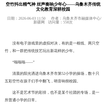
空竹抖出精气神 丝声奏响少年心——乌鲁木齐传统
文化教育深耕校园
日期：2026-06-03 11:50
作者：乌鲁木齐市融媒体中心/
新疆网
访问量：
558
次
没有电子游戏里的虚拟对决，有的是一根线、两只空
竹，和一群把传统技艺玩出新花样的少年。
“嗡嗡嗡——”
清晨的阳光洒进乌鲁木齐市第52小学的操场，数十只
五彩空竹在孩子们手中翻飞，哨音响彻校园。
这不是艺术节的彩排，也不是某个社团的专场，是一
所普通小学的日常。