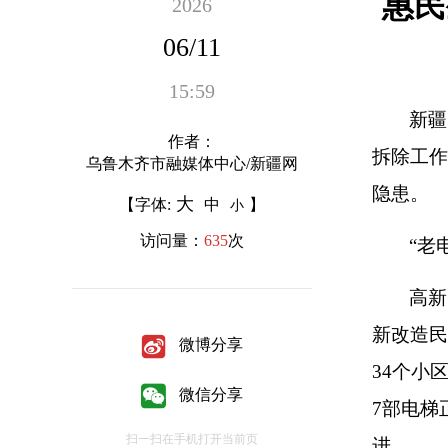
惠民
2026
06/11
15:59
新疆
作者：
拆除工作
乌鲁木齐市融媒体中心/新疆网
隐患。
大
【字体:
中
】
小
访问量：
635
次
“老
高新
新改造民
微博分享
34个小
微信分享
7部电梯
扫一扫在手机打开当前页
进。