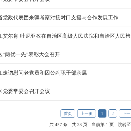
省党政代表团来疆考察对接对口支援与合作发展工作
江艾尔肯·吐尼亚孜在自治区高级人民法院和自治区人民
区“两优一先”表彰大会召开
江走访慰问老党员和因公殉职干部亲属
区党委常委会召开会议
首页
上一页
1
2
下一
共 457 条
共 23 页
当前第 1 页
跳转至