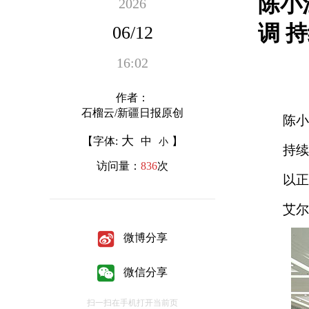
陈小
2026
调 
06/12
16:02
作者：
石榴云/新疆日报原创
陈小
大
【字体:
中
】
小
持续
访问量：
836
次
以正
艾尔
微博分享
微信分享
扫一扫在手机打开当前页