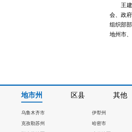
王建新
会、政
组织部
地州市、
地市州
区县
其他
乌鲁木齐市
伊犁州
克孜勒苏州
哈密市