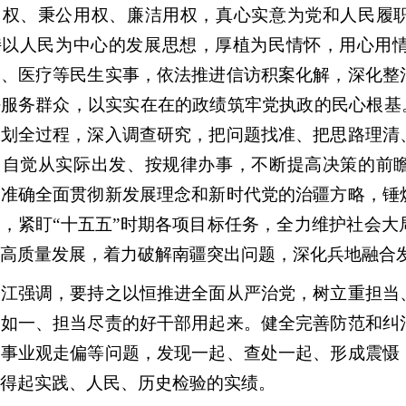
用权、秉公用权、廉洁用权，真心实意为党和人民履职
持以人民为中心的发展思想，厚植为民情怀，用心用
育、医疗等民生实事，依法推进信访积案化解，深化整
服务群众，以实实在在的政绩筑牢党执政的民心根基
谋划全过程，深入调查研究，把问题找准、把思路理清
，自觉从实际出发、按规律办事，不断提高决策的前瞻
整准确全面贯彻新发展理念和新时代党的治疆方略，锤
，紧盯“十五五”时期各项目标任务，全力维护社会
高质量发展，着力破解南疆突出问题，深化兵地融合
强调，要持之以恒推进全面从严治党，树立重担当、
里如一、担当尽责的好干部用起来。健全完善防范和纠
、事业观走偏等问题，发现一起、查处一起、形成震慑
得起实践、人民、历史检验的实绩。