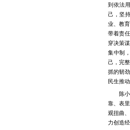
到依法
己，坚
业、教
带着责任
穿决策
集中制
己，完
抓的韧劲
民生推动
陈小江
靠、表
观扭曲
力创造经