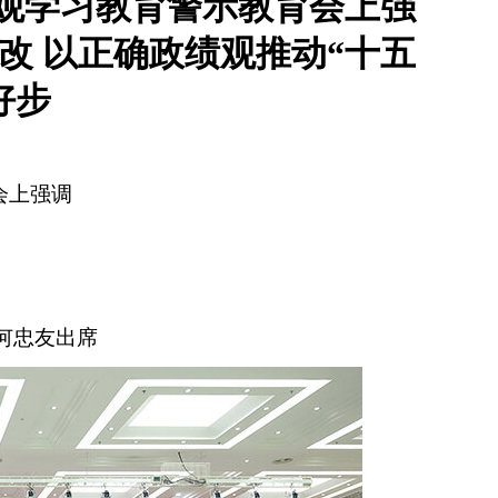
观学习教育警示教育会上强
改 以正确政绩观推动“十五
好步
会上强调
金何忠友出席