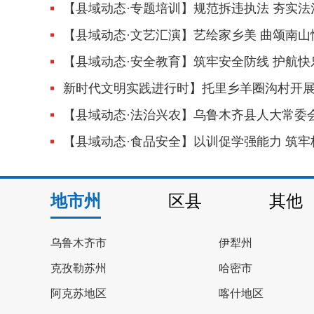
【县域动态·专题培训】规范拆违执法 夯实法治根基——乌鲁木齐县强制拆除法治实
【县域动态·文艺汇演】艺绘家乡美 曲颂南山情——乌鲁木齐县“美丽家乡”文艺汇演暨第二届民间艺
【县域动态·安全教育】筑牢安全防线 护航快乐暑假——乌鲁木齐县开展暑期前安全“最
新时代文明实践进行时】托里乡羊圈沟村开展“定格幸福光影·培育文明新风”公益免费
【县域动态·法治兴农】乌鲁木齐县人大常委会开展“一法一条例”执法检查 以
【县域动态·食品安全】以训促学强能力 筑牢校园食安防线——乌鲁木齐县市场监督管理局抓实业务
地市州
区县
其他
乌鲁木齐市
伊犁州
克孜勒苏州
哈密市
阿克苏地区
喀什地区