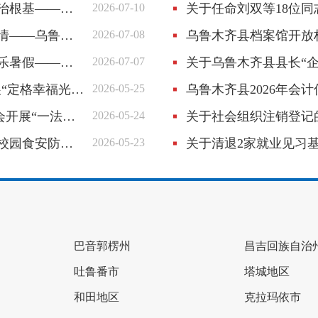
务专题培训班圆满举办
2026-07-10
关于任命刘双等18位
术节目展演活动圆满举办
2026-07-08
乌鲁木齐县档案馆开放
后一课”文明实践活动
2026-07-07
关于乌鲁木齐县县长“
摄影与移风易俗主题活动
2026-05-25
乌鲁木齐县2026年会
法治护航乡村全面振兴
2026-05-24
关于社会组织注销登记的公告
培训，守护师生舌尖安全
2026-05-23
关于清退2家就业见习
巴音郭楞州
昌吉回族自治
吐鲁番市
塔城地区
和田地区
克拉玛依市